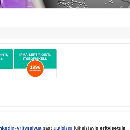
inkedIn-yrityssivua
saat
uutisissa
julkaistavia
erityisetuja
.