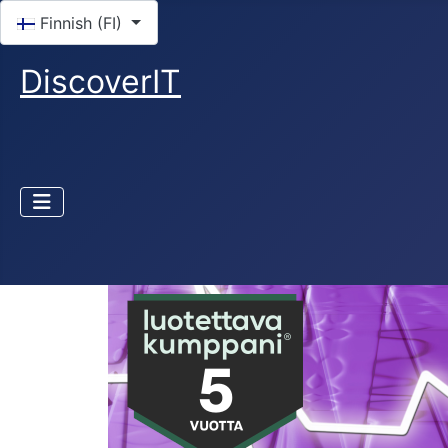
Valitse kieli
Finnish (FI)
DiscoverIT