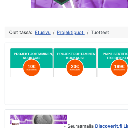
Olet tässä:
Etusivu
Projektipuoti
Tuotteet
Seuraamalla
Discoverit.fi L