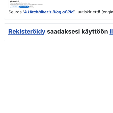
Seuraa
'
A Hitchhiker's Blog of PM
'
-uutiskirjettä (engl
Rekisteröidy
saadaksesi käyttöön
i