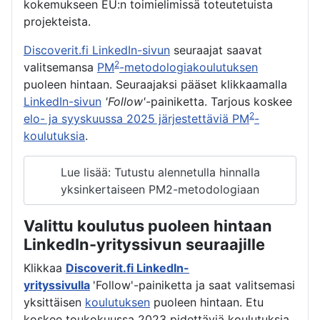
kokemukseen EU:n toimielimissä toteutetuista
projekteista.
Discoverit.fi LinkedIn-sivun
seuraajat saavat
2
valitsemansa
PM
-metodologiakoulutuksen
puoleen hintaan. Seuraajaksi pääset klikkaamalla
LinkedIn-sivun
'Follow'
-painiketta. Tarjous koskee
2
elo- ja syyskuussa 2025 järjestettäviä PM
-
koulutuksia
.
Lue lisää: Tutustu alennetulla hinnalla
yksinkertaiseen PM2-metodologiaan
Valittu koulutus puoleen hintaan
LinkedIn-yrityssivun seuraajille
Klikkaa
Discoverit.fi LinkedIn-
yrityssivulla
'Follow'-painiketta ja saat valitsemasi
yksittäisen
koulutuksen
puoleen hintaan. Etu
koskee toukokuussa 2023 pidettäviä koulutuksia.