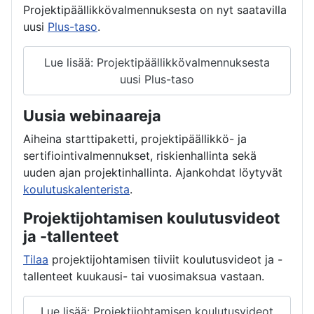
Projektipäällikkövalmennuksesta on nyt saatavilla
uusi
Plus-taso
.
Lue lisää: Projektipäällikkövalmennuksesta
uusi Plus-taso
Uusia webinaareja
Aiheina starttipaketti, projektipäällikkö- ja
sertifiointivalmennukset, riskienhallinta sekä
uuden ajan projektinhallinta. Ajankohdat löytyvät
koulutuskalenterista
.
Projektijohtamisen koulutusvideot
ja -tallenteet
Tilaa
projektijohtamisen tiiviit koulutusvideot ja -
tallenteet kuukausi- tai vuosimaksua vastaan.
Lue lisää: Projektijohtamisen koulutusvideot