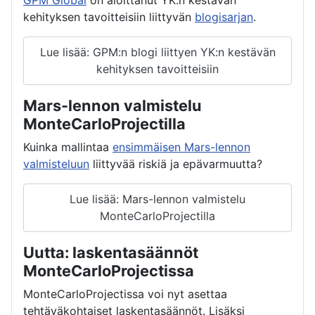
kehityksen tavoitteisiin liittyvän
blogisarjan
.
Lue lisää: GPM:n blogi liittyen YK:n kestävän
kehityksen tavoitteisiin
Mars-lennon valmistelu
MonteCarloProjectilla
Kuinka mallintaa
ensimmäisen Mars-lennon
valmisteluun
liittyvää riskiä ja epävarmuutta?
Lue lisää: Mars-lennon valmistelu
MonteCarloProjectilla
Uutta: laskentasäännöt
MonteCarloProjectissa
MonteCarloProjectissa voi nyt asettaa
tehtäväkohtaiset laskentasäännöt. Lisäksi