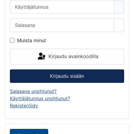
Käyttäjätunnus
Salasana
Näytä 
Muista minut
Kirjaudu avainkoodilla
Kirjaudu sisään
Salasana unohtunut?
Käyttäjätunnus unohtunut?
Rekisteröidy