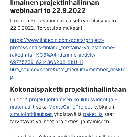
Ilmainen projektinhallinnan
webinaari to 22.9.2022
Ilmainen Projektiammattilaiset ry:n tilaisuus to
22.9.2022. Tervetuloa mukaan!
https://www.linkedin.com/posts/project-
professionals-finland_torstaina-valjastamme-
raketin-ja-l%C3%A4hdemme-activity-
6977575916214366208-SbUH?
utm_source=share&utm_medium=member_deskto
p
Kokonaispaketti projektinhallintaan
Uudella
projektijohtamisen koulutusvideot ja -
materiaalit
sekä
MonteCarloProject
-työkalun
simulointitilauksen
yhdistävällä
paketilla
saat
tarvittavat välineet projektiesi johtamiseen.
Lue lisää: Kokonaispaketti projektinhallintaan