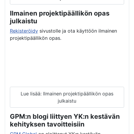
Ilmainen projektipäällikön opas
julkaistu
Rekisteröidy
sivustolle ja ota käyttöön ilmainen
projektipäällikön opas.
Lue lisää: Ilmainen projektipäällikön opas
julkaistu
GPM:n blogi liittyen YK:n kestävän
kehityksen tavoitteisiin
GPM Global
on aloittanut YK:n kestävän