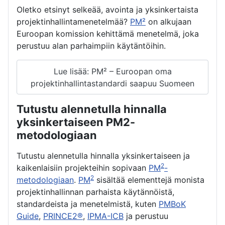
Oletko etsinyt selkeää, avointa ja yksinkertaista
projektinhallintamenetelmää?
PM²
on alkujaan
Euroopan komission kehittämä menetelmä, joka
perustuu alan parhaimpiin käytäntöihin.
Lue lisää: PM² – Euroopan oma
projektinhallintastandardi saapuu Suomeen
Tutustu alennetulla hinnalla
yksinkertaiseen PM2-
metodologiaan
Tutustu alennetulla hinnalla yksinkertaiseen ja
2
kaikenlaisiin projekteihin sopivaan
PM
-
2
metodologiaan
.
PM
sisältää elementtejä monista
projektinhallinnan parhaista käytännöistä,
standardeista ja menetelmistä, kuten
PMBoK
Guide
,
PRINCE2®
,
IPMA-ICB
ja perustuu