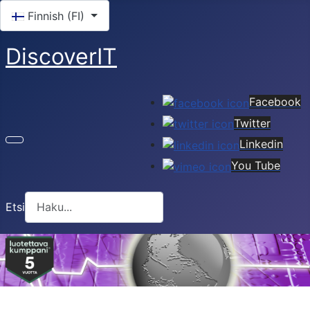
Valitse kieli
Finnish (FI)
DiscoverIT
Facebook
Twitter
Linkedin
You Tube
Etsi