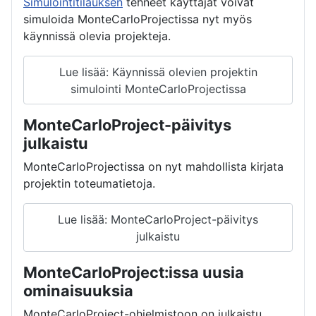
Simulointitilauksen
tehneet käyttäjät voivat
simuloida MonteCarloProjectissa nyt myös
käynnissä olevia projekteja.
Lue lisää: Käynnissä olevien projektin
simulointi MonteCarloProjectissa
MonteCarloProject-päivitys
julkaistu
MonteCarloProjectissa on nyt mahdollista kirjata
projektin toteumatietoja.
Lue lisää: MonteCarloProject-päivitys
julkaistu
MonteCarloProject:issa uusia
ominaisuuksia
MonteCarloProject-ohjelmistoon on julkaistu