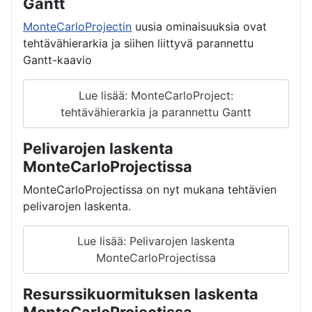
Gantt
MonteCarloProjectin
uusia ominaisuuksia ovat
tehtävähierarkia ja siihen liittyvä parannettu
Gantt-kaavio
Lue lisää: MonteCarloProject:
tehtävähierarkia ja parannettu Gantt
Pelivarojen laskenta
MonteCarloProjectissa
MonteCarloProjectissa on nyt mukana tehtävien
pelivarojen laskenta.
Lue lisää: Pelivarojen laskenta
MonteCarloProjectissa
Resurssikuormituksen laskenta
MonteCarloProjectissa