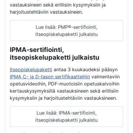
vastauksineen sekä erillisiin kysymyksiin ja
harjoitustehtäviin vastauksineen.
Lue lisää: PMP®-sertifiointi,
itseopiskelupaketti julkaistu
IPMA-sertifiointi,
itseopiskelupaketti julkaistu
Itseopiskelupaketti
antaa 3 kuukaudeksi pääsyn
IPMA C- ja D-tason sertifikaatteihin
valmentaviin
opetusvideoihin, PDF-muotoisiin opetuskalvoihin
kertauskysymyksillä vastauksineen sekä erillisiin
kysymyksiin ja harjoitustehtäviin vastauksineen.
Lue lisää: IPMA-sertifiointi,
itseopiskelupaketti julkaistu