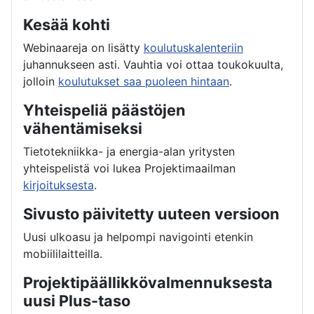
Kesää kohti
Webinaareja on lisätty
koulutuskalenteriin
juhannukseen asti. Vauhtia voi ottaa toukokuulta,
jolloin
koulutukset saa puoleen hintaan
.
Yhteispeliä päästöjen
vähentämiseksi
Tietotekniikka- ja energia-alan yritysten
yhteispelistä voi lukea Projektimaailman
kirjoituksesta
.
Sivusto päivitetty uuteen versioon
Uusi ulkoasu ja helpompi navigointi etenkin
mobiililaitteilla.
Projektipäällikkövalmennuksesta
uusi Plus-taso