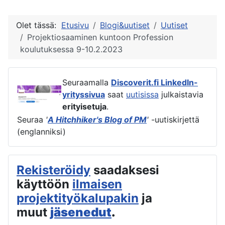
Olet tässä:
Etusivu
Blogi&uutiset
Uutiset
Projektiosaaminen kuntoon Profession
koulutuksessa 9-10.2.2023
Seuraamalla
Discoverit.fi LinkedIn-
yrityssivua
saat
uutisissa
julkaistavia
erityisetuja
.
Seuraa
'
A Hitchhiker's Blog of PM
'
-uutiskirjettä
(englanniksi)
Rekisteröidy
saadaksesi
käyttöön
ilmaisen
projektityökalupakin
ja
muut
jäsenedut
.