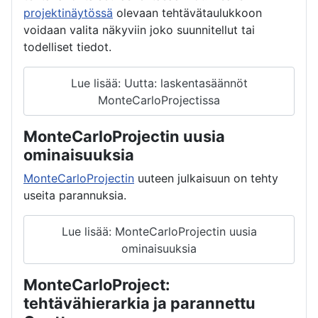
projektinäytössä
olevaan tehtävätaulukkoon
voidaan valita näkyviin joko suunnitellut tai
todelliset tiedot.
Lue lisää: Uutta: laskentasäännöt
MonteCarloProjectissa
MonteCarloProjectin uusia
ominaisuuksia
MonteCarloProjectin
uuteen julkaisuun on tehty
useita parannuksia.
Lue lisää: MonteCarloProjectin uusia
ominaisuuksia
MonteCarloProject:
tehtävähierarkia ja parannettu