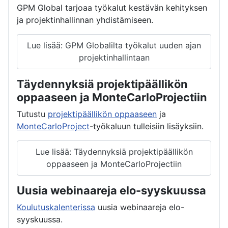
GPM Global tarjoaa työkalut kestävän kehityksen
ja projektinhallinnan yhdistämiseen.
Lue lisää: GPM Globalilta työkalut uuden ajan
projektinhallintaan
Täydennyksiä projektipäällikön
oppaaseen ja MonteCarloProjectiin
Tutustu
projektipäällikön oppaaseen
ja
MonteCarloProject
-työkaluun tulleisiin lisäyksiin.
Lue lisää: Täydennyksiä projektipäällikön
oppaaseen ja MonteCarloProjectiin
Uusia webinaareja elo-syyskuussa
Koulutuskalenterissa
uusia webinaareja elo-
syyskuussa.