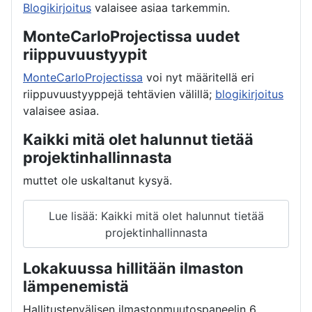
Blogikirjoitus
valaisee asiaa tarkemmin.
MonteCarloProjectissa uudet
riippuvuustyypit
MonteCarloProjectissa
voi nyt määritellä eri
riippuvuustyyppejä tehtävien välillä;
blogikirjoitus
valaisee asiaa.
Kaikki mitä olet halunnut tietää
projektinhallinnasta
muttet ole uskaltanut kysyä.
Lue lisää: Kaikki mitä olet halunnut tietää
projektinhallinnasta
Lokakuussa hillitään ilmaston
lämpenemistä
Hallitustenvälisen ilmastonmuutospaneelin 6.