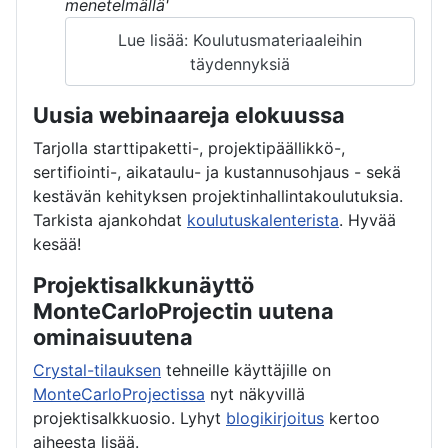
menetelmällä'
Lue lisää: Koulutusmateriaaleihin
täydennyksiä
Uusia webinaareja elokuussa
Tarjolla starttipaketti-, projektipäällikkö-,
sertifiointi-, aikataulu- ja kustannusohjaus - sekä
kestävän kehityksen projektinhallintakoulutuksia.
Tarkista ajankohdat
koulutuskalenterista
. Hyvää
kesää!
Projektisalkkunäyttö
MonteCarloProjectin uutena
ominaisuutena
Crystal-tilauksen
tehneille käyttäjille on
MonteCarloProjectissa
nyt näkyvillä
projektisalkkuosio. Lyhyt
blogikirjoitus
kertoo
aiheesta lisää.