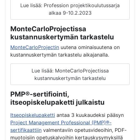
Lue lisää: Profession projektikoulutussarja
alkaa 9-10.2.2023
MonteCarloProjectissa
kustannuskertymän tarkastelu
MonteCarloProjectin
uutena ominaisuutena on
kustannuskertymän tarkastelu aikajanalla.
Lue lisää: MonteCarloProjectissa
kustannuskertymän tarkastelu
PMP®-sertifiointi,
itseopiskelupaketti julkaistu
Itseopiskelupaketti
antaa 3 kuukaudeksi pääsyn
Project Management Professional (PMP)®-
sertifikaattiin
valmentaviin opetusvideoihin, PDF-
muotoisiin opetuskalvoihin kertauskysymyksillä