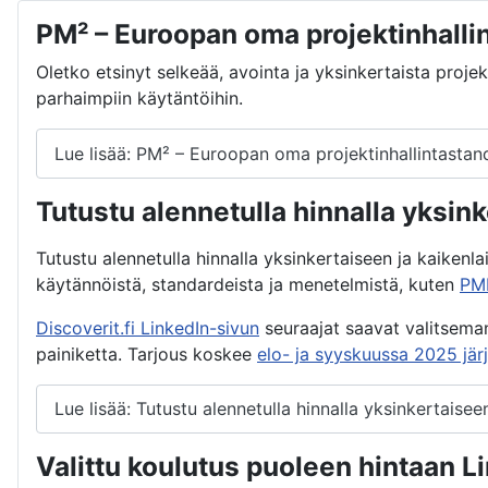
PM² – Euroopan oma projektinhall
Oletko etsinyt selkeää, avointa ja yksinkertaista proj
parhaimpiin käytäntöihin.
Lue lisää: PM² – Euroopan oma projektinhallintast
Tutustu alennetulla hinnalla yksi
Tutustu alennetulla hinnalla yksinkertaiseen ja kaikenla
käytännöistä, standardeista ja menetelmistä, kuten
PM
Discoverit.fi LinkedIn-sivun
seuraajat saavat valitsem
painiketta. Tarjous koskee
elo- ja syyskuussa 2025 jär
Lue lisää: Tutustu alennetulla hinnalla yksinkertai
Valittu koulutus puoleen hintaan Li