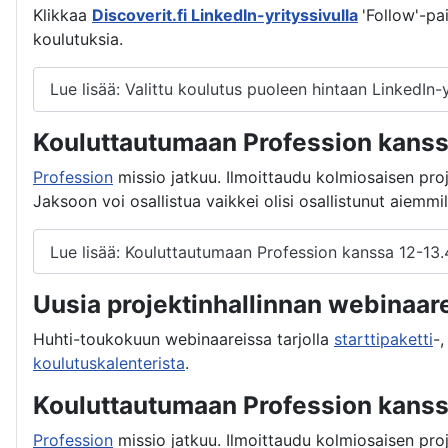
Klikkaa
Discoverit.fi LinkedIn-yrityssivulla
'Follow'-pa
koulutuksia.
Lue lisää: Valittu koulutus puoleen hintaan LinkedIn-y
Kouluttautumaan Profession kanss
Profession
missio jatkuu. Ilmoittaudu kolmiosaisen pro
Jaksoon voi osallistua vaikkei olisi osallistunut aiemmill
Lue lisää: Kouluttautumaan Profession kanssa 12-13
Uusia projektinhallinnan webinaar
Huhti-toukokuun webinaareissa tarjolla
starttipaketti
-
koulutuskalenterista
.
Kouluttautumaan Profession kanssa
Profession
missio jatkuu. Ilmoittaudu kolmiosaisen pro