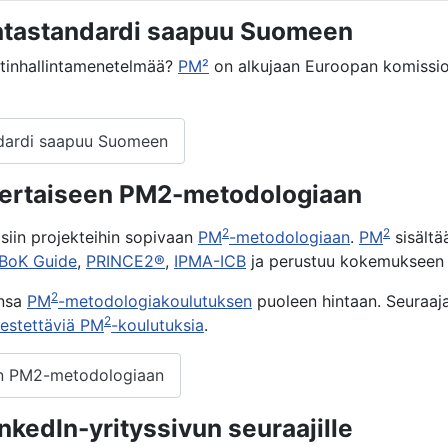
intastandardi saapuu Suomeen
ektinhallintamenetelmää?
PM²
on alkujaan Euroopan komissio
andardi saapuu Suomeen
nkertaiseen PM2-metodologiaan
2
2
isiin projekteihin sopivaan
PM
-metodologiaan
.
PM
sisältä
BoK Guide
,
PRINCE2®
,
IPMA-ICB
ja perustuu kokemukseen EU
2
ansa
PM
-metodologiakoulutuksen
puoleen hintaan. Seuraaj
2
jestettäviä PM
-koulutuksia
.
seen PM2-metodologiaan
nkedIn-yrityssivun seuraajille