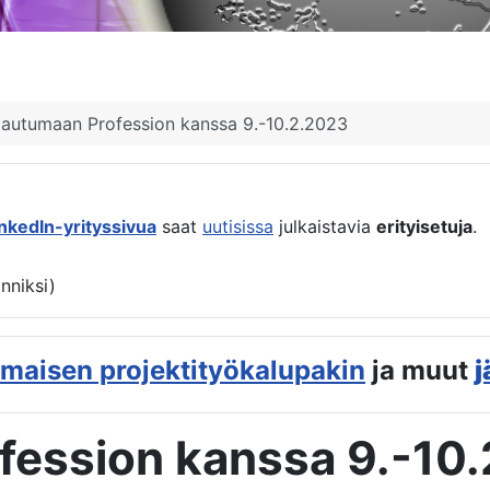
tautumaan Profession kanssa 9.-10.2.2023
inkedIn-yrityssivua
saat
uutisissa
julkaistavia
erityisetuja
.
anniksi)
lmaisen projektityökalupakin
ja muut
j
fession kanssa 9.-10