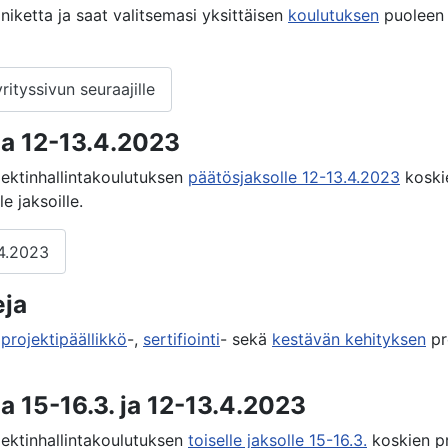
iniketta ja saat valitsemasi yksittäisen
koulutuksen
puoleen 
rityssivun seuraajille
a 12-13.4.2023
jektinhallintakoulutuksen
päätösjaksolle 12-13.4.2023
koskie
e jaksoille.
.4.2023
eja
,
projektipäällikkö
-,
sertifiointi
- sekä
kestävän kehityksen
pr
 15-16.3. ja 12-13.4.2023
jektinhallintakoulutuksen
toiselle jaksolle 15-16.3.
koskien pr