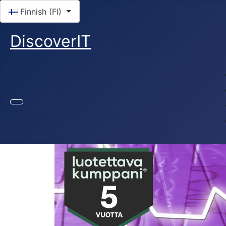
Valitse kieli
Finnish (FI)
DiscoverIT