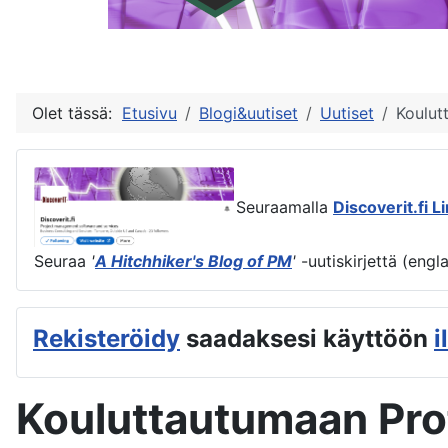
Olet tässä:
Etusivu
Blogi&uutiset
Uutiset
Koulut
Seuraamalla
Discoverit.fi L
Seuraa
'
A Hitchhiker's Blog of PM
'
-uutiskirjettä (engl
Rekisteröidy
saadaksesi käyttöön
i
Kouluttautumaan Pro