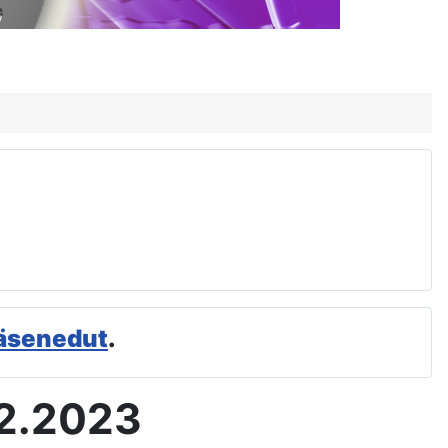
äsenedut
.
.2.2023