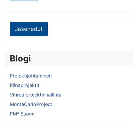
Jäsenedut
Blogi
Projektijohtaminen
Piinaprojektit
Vihreä projektinhallinta
MonteCarloProject
PM² Suomi