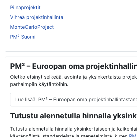
Piinaprojektit
Vihreä projektinhallinta
MonteCarloProject
PM² Suomi
PM² – Euroopan oma projektinhall
Oletko etsinyt selkeää, avointa ja yksinkertaista proj
parhaimpiin käytäntöihin.
Lue lisää: PM² – Euroopan oma projektinhallintast
Tutustu alennetulla hinnalla yksi
Tutustu alennetulla hinnalla yksinkertaiseen ja kaikenla
käytännöistä, standardeista ja menetelmistä, kuten
PM