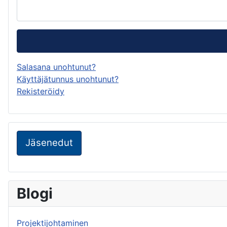
Salasana unohtunut?
Käyttäjätunnus unohtunut?
Rekisteröidy
Jäsenedut
Blogi
Projektijohtaminen