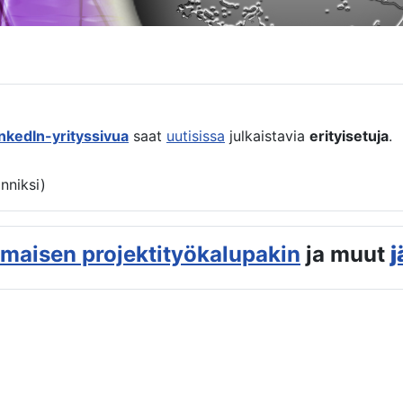
inkedIn-yrityssivua
saat
uutisissa
julkaistavia
erityisetuja
.
anniksi)
lmaisen projektityökalupakin
ja muut
j