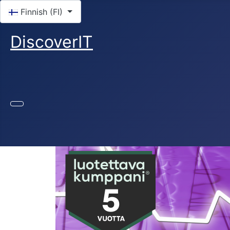
Valitse kieli
Finnish (FI)
DiscoverIT