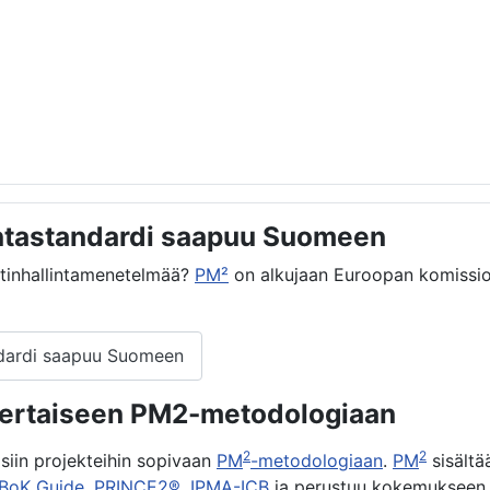
intastandardi saapuu Suomeen
ektinhallintamenetelmää?
PM²
on alkujaan Euroopan komissio
andardi saapuu Suomeen
nkertaiseen PM2-metodologiaan
2
2
isiin projekteihin sopivaan
PM
-metodologiaan
.
PM
sisältä
BoK Guide
,
PRINCE2®
,
IPMA-ICB
ja perustuu kokemukseen EU