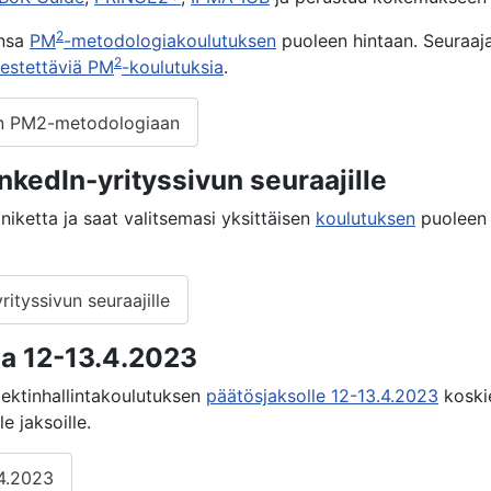
2
ansa
PM
-metodologiakoulutuksen
puoleen hintaan. Seuraaj
2
jestettäviä PM
-koulutuksia
.
seen PM2-metodologiaan
nkedIn-yrityssivun seuraajille
iniketta ja saat valitsemasi yksittäisen
koulutuksen
puoleen 
rityssivun seuraajille
a 12-13.4.2023
jektinhallintakoulutuksen
päätösjaksolle 12-13.4.2023
koskie
e jaksoille.
.4.2023