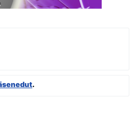
äsenedut
.