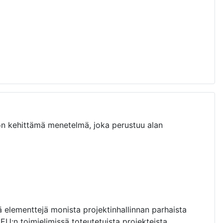
n kehittämä menetelmä, joka perustuu alan
ä elementtejä monista projektinhallinnan parhaista
:n toimielimissä toteutetuista projekteista.