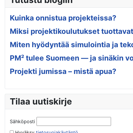
Kuinka onnistua projekteissa?
Miksi projektikoulutukset tuottavat
Miten hyödyntää simulointia ja tek
PM² tulee Suomeen — ja sinäkin voi
Projekti jumissa – mistä apua?
Tilaa uutiskirje
Sähköposti
Hyväksy
tietosuojakäytäntö