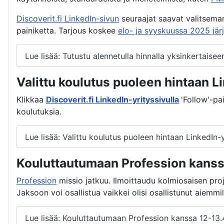
Discoverit.fi LinkedIn-sivun
seuraajat saavat valitsem
painiketta. Tarjous koskee
elo- ja syyskuussa 2025 jär
Lue lisää: Tutustu alennetulla hinnalla yksinkertai
Valittu koulutus puoleen hintaan Li
Klikkaa
Discoverit.fi LinkedIn-yrityssivulla
'Follow'-pa
koulutuksia.
Lue lisää: Valittu koulutus puoleen hintaan LinkedIn-y
Kouluttautumaan Profession kanss
Profession
missio jatkuu. Ilmoittaudu kolmiosaisen pro
Jaksoon voi osallistua vaikkei olisi osallistunut aiemmill
Lue lisää: Kouluttautumaan Profession kanssa 12-13