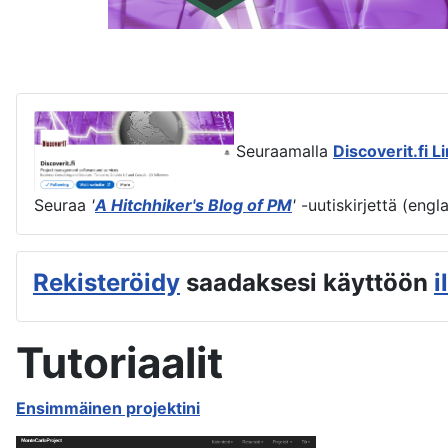
Seuraamalla
Discoverit.fi L
Seuraa
'
A Hitchhiker's Blog of PM
'
-uutiskirjettä (engl
Rekisteröidy
saadaksesi käyttöön
i
Tutoriaalit
Ensimmäinen projektini