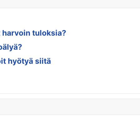
 harvoin tuloksia?
oälyä?
t hyötyä siitä