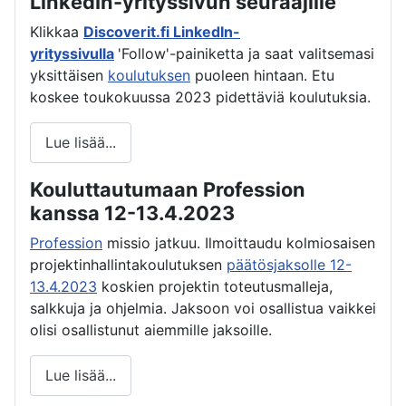
LinkedIn-yrityssivun seuraajille
Klikkaa
Discoverit.fi LinkedIn-
yrityssivulla
'Follow'-painiketta ja saat valitsemasi
yksittäisen
koulutuksen
puoleen hintaan. Etu
koskee toukokuussa 2023 pidettäviä koulutuksia.
Lue lisää...
Kouluttautumaan Profession
kanssa 12-13.4.2023
Profession
missio jatkuu. Ilmoittaudu kolmiosaisen
projektinhallintakoulutuksen
päätösjaksolle 12-
13.4.2023
koskien projektin toteutusmalleja,
salkkuja ja ohjelmia. Jaksoon voi osallistua vaikkei
olisi osallistunut aiemmille jaksoille.
Lue lisää...