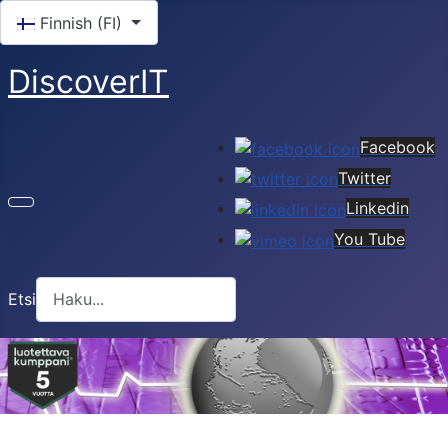
Valitse kieli
Finnish (FI)
DiscoverIT
Facebook
Twitter
Linkedin
You Tube
Etsi