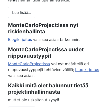
tehtävien simulointiparametreiksi.
Lue lisää...
MonteCarloProject:issa nyt
riskienhallinta
Blogikirjoitus
valaisee asiaa tarkemmin.
MonteCarloProjectissa uudet
riippuvuustyypit
MonteCarloProjectissa
voi nyt määritellä eri
riippuvuustyyppejä tehtävien välillä;
blogikirjoitus
valaisee asiaa.
Kaikki mitä olet halunnut tietää
projektinhallinnasta
muttet ole uskaltanut kysyä.