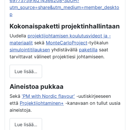
6977575916214366208-SbUH?
utm_source=share&utm_medium=member_deskto
p
Kokonaispaketti projektinhallintaan
Uudella
projektijohtamisen koulutusvideot ja -
materiaalit
sekä
MonteCarloProject
-työkalun
simulointitilauksen
yhdistävällä
paketilla
saat
tarvittavat välineet projektiesi johtamiseen.
Lue lisää...
Aineistoa pukkaa
Sekä
'PM with Nordic flavour'
-uutiskirjeeseen
että
Projektijohtaminen+
-kanavaan on tullut uusia
aineistoja.
Lue lisää...