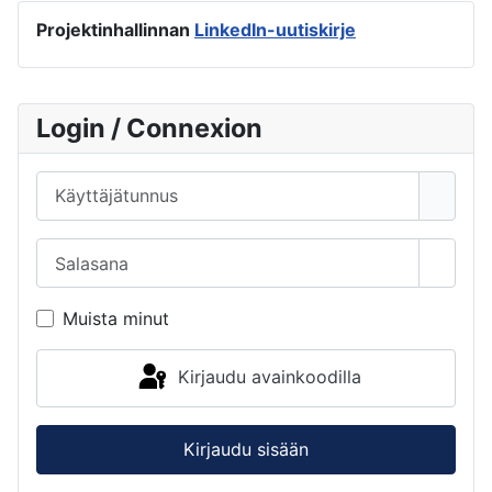
Projektinhallinnan
LinkedIn-uutiskirje
Login / Connexion
Käyttäjätunnus
Salasana
Näytä 
Muista minut
Kirjaudu avainkoodilla
Kirjaudu sisään