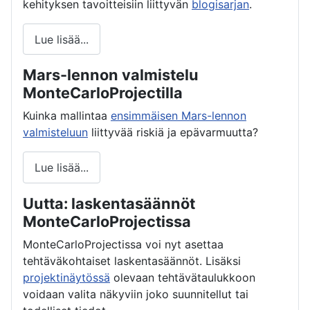
kehityksen tavoitteisiin liittyvän
blogisarjan
.
Lue lisää...
Mars-lennon valmistelu
MonteCarloProjectilla
Kuinka mallintaa
ensimmäisen Mars-lennon
valmisteluun
liittyvää riskiä ja epävarmuutta?
Lue lisää...
Uutta: laskentasäännöt
MonteCarloProjectissa
MonteCarloProjectissa voi nyt asettaa
tehtäväkohtaiset laskentasäännöt. Lisäksi
projektinäytössä
olevaan tehtävätaulukkoon
voidaan valita näkyviin joko suunnitellut tai