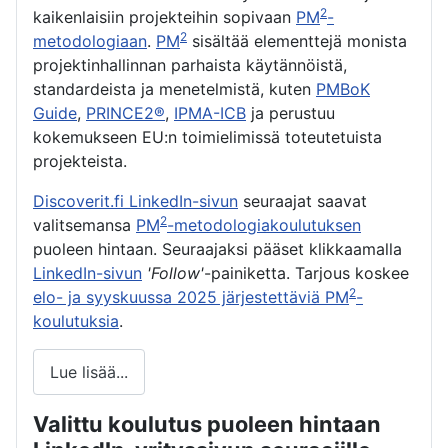
2
kaikenlaisiin projekteihin sopivaan
PM
-
2
metodologiaan
.
PM
sisältää elementtejä monista
projektinhallinnan parhaista käytännöistä,
standardeista ja menetelmistä, kuten
PMBoK
Guide
,
PRINCE2®
,
IPMA-ICB
ja perustuu
kokemukseen EU:n toimielimissä toteutetuista
projekteista.
Discoverit.fi LinkedIn-sivun
seuraajat saavat
2
valitsemansa
PM
-metodologiakoulutuksen
puoleen hintaan. Seuraajaksi pääset klikkaamalla
LinkedIn-sivun
'Follow'
-painiketta. Tarjous koskee
2
elo- ja syyskuussa 2025 järjestettäviä PM
-
koulutuksia
.
Lue lisää...
Valittu koulutus puoleen hintaan