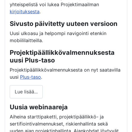
yhteispelistä voi lukea Projektimaailman
kirjoituksesta
.
Sivusto päivitetty uuteen versioon
Uusi ulkoasu ja helpompi navigointi etenkin
mobiililaitteilla.
Projektipäällikkövalmennuksesta
uusi Plus-taso
Projektipäällikkövalmennuksesta on nyt saatavilla
uusi
Plus-taso
.
Lue lisää...
Uusia webinaareja
Aiheina starttipaketti, projektipäällikkö- ja
sertifiointivalmennukset, riskienhallinta sekä
uuden ajan projektinhallinta. Ajankohdat löytyvät