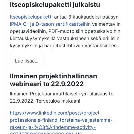
itseopiskelupaketti julkaistu
Itseopiskelupaketti
antaa 3 kuukaudeksi pääsyn
IPMA C- ja D-tason sertifikaatteihin
valmentaviin
opetusvideoihin, PDF-muotoisiin opetuskalvoihin
kertauskysymyksillä vastauksineen sekä erillisiin
kysymyksiin ja harjoitustehtäviin vastauksineen.
Lue lisää...
Ilmainen projektinhallinnan
webinaari to 22.9.2022
Ilmainen Projektiammattilaiset ry:n tilaisuus to
22.9.2022. Tervetuloa mukaan!
https://www.linkedin.com/posts/project-
professionals-finland_torstaina-valjastamme-
raketin-ja-l%C3%A4hdemme-activity-