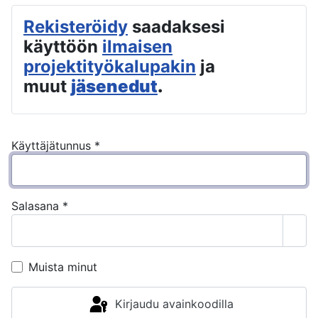
Rekisteröidy
saadaksesi
käyttöön
ilmaisen
projektityökalupakin
ja
muut
jäsenedut
.
Käyttäjätunnus
*
Salasana
*
Näyt
Muista minut
Kirjaudu avainkoodilla