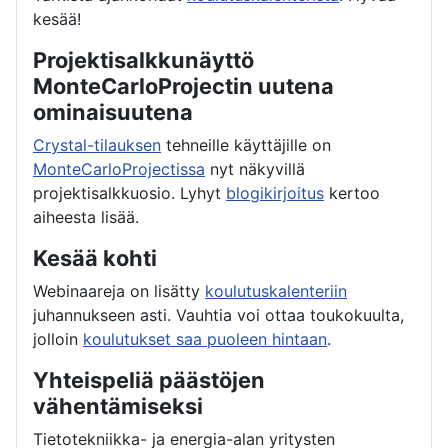
kesää!
Projektisalkkunäyttö
MonteCarloProjectin uutena
ominaisuutena
Crystal-tilauksen
tehneille käyttäjille on
MonteCarloProjectissa
nyt näkyvillä
projektisalkkuosio. Lyhyt
blogikirjoitus
kertoo
aiheesta lisää.
Kesää kohti
Webinaareja on lisätty
koulutuskalenteriin
juhannukseen asti. Vauhtia voi ottaa toukokuulta,
jolloin
koulutukset saa puoleen hintaan
.
Yhteispeliä päästöjen
vähentämiseksi
Tietotekniikka- ja energia-alan yritysten