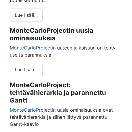
todelliset tiedot.
Lue lisää...
MonteCarloProjectin uusia
ominaisuuksia
MonteCarloProjectin
uuteen julkaisuun on tehty
useita parannuksia.
Lue lisää...
MonteCarloProject:
tehtävähierarkia ja parannettu
Gantt
MonteCarloProjectin
uusia ominaisuuksia ovat
tehtävähierarkia ja siihen liittyvä parannettu
Gantt-kaavio