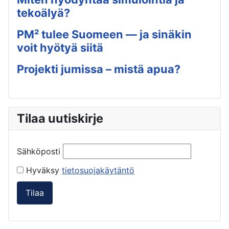
tekoälyä?
PM² tulee Suomeen — ja sinäkin
voit hyötyä siitä
Projekti jumissa – mistä apua?
Tilaa uutiskirje
Sähköposti
Hyväksy
tietosuojakäytäntö
Tilaa