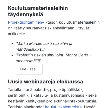
Koulutusmateriaaleihin
täydennyksiä
Projektijohtaminen+
-tason koulutusmateriaaleihin
on lisätty seuraavat riskienhallintaan liittyvät
artikkelit:
'Matka Marsiin sekä riskeihin ja
mahdollisuuksiin'
'Projektin riskien simulointi Monte Carlo -
menetelmällä'
Lue lisää...
Uusia webinaareja elokuussa
Tarjolla starttipaketti-, projektipäällikkö-,
sertifiointi-, aikataulu- ja kustannusohjaus - sekä
kestävän kehityksen projektinhallintakoulutuksia.
Tarkista ajankohdat
koulutuskalenterista
. Hyvää