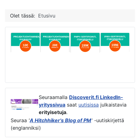
Olet tässä:
Etusivu
Seuraamalla
Discoverit.fi LinkedIn-
yrityssivua
saat
uutisissa
julkaistavia
erityisetuja
.
Seuraa
'
A Hitchhiker's Blog of PM
'
-uutiskirjettä
(englanniksi)