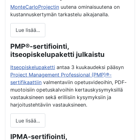
MonteCarloProjectin
uutena ominaisuutena on
kustannuskertymän tarkastelu aikajanalla.
Lue lisää...
PMP®-sertifiointi,
itseopiskelupaketti julkaistu
Itseopiskelupaketti
antaa 3 kuukaudeksi pääsyn
Project Management Professional (PMP)®-
sertifikaattiin
valmentaviin opetusvideoihin, PDF-
muotoisiin opetuskalvoihin kertauskysymyksillä
vastauksineen sekä erillisiin kysymyksiin ja
harjoitustehtäviin vastauksineen.
Lue lisää...
IPMA-sertifiointi,